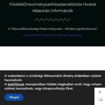
Főoldal
Önkormányzat
Közadatok
Közös Hivatal
Választási információk
© Tiborszállás Község Önkormányzata – Minden jog fenntartva!
Adatvédelmi tájékoztató
|
Süti szabályzat
A weboldalon a minőségi felhasználói élmény érdekében sütiket
használunk.
A
beállítások
menüpontban többet megtudhat arról, hogy milyen
sütiket használunk, vagy kikapcsolhatja őket.
Elfogad