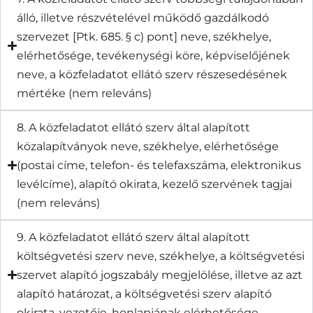
álló, illetve részvételével működő gazdálkodó
szervezet [Ptk. 685. § c) pont] neve, székhelye,
elérhetősége, tevékenységi köre, képviselőjének
neve, a közfeladatot ellátó szerv részesedésének
mértéke (nem releváns)
8. A közfeladatot ellátó szerv által alapított
közalapítványok neve, székhelye, elérhetősége
(postai címe, telefon- és telefaxszáma, elektronikus
levélcíme), alapító okirata, kezelő szervének tagjai
(nem releváns)
9. A közfeladatot ellátó szerv által alapított
költségvetési szerv neve, székhelye, a költségvetési
szervet alapító jogszabály megjelölése, illetve az azt
alapító határozat, a költségvetési szerv alapító
okirata, vezetője, honlapjának elérhetősége