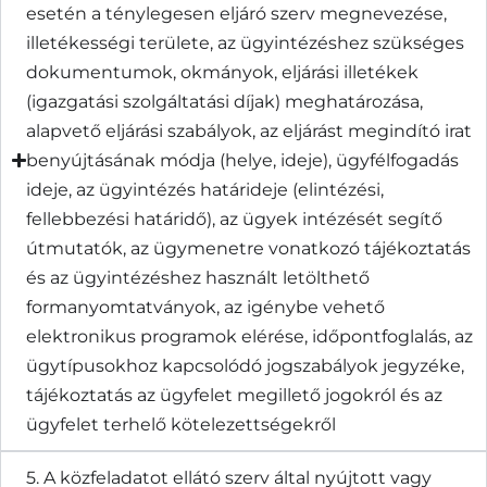
esetén a ténylegesen eljáró szerv megnevezése,
illetékességi területe, az ügyintézéshez szükséges
dokumentumok, okmányok, eljárási illetékek
(igazgatási szolgáltatási díjak) meghatározása,
alapvető eljárási szabályok, az eljárást megindító irat
benyújtásának módja (helye, ideje), ügyfélfogadás
ideje, az ügyintézés határideje (elintézési,
fellebbezési határidő), az ügyek intézését segítő
útmutatók, az ügymenetre vonatkozó tájékoztatás
és az ügyintézéshez használt letölthető
formanyomtatványok, az igénybe vehető
elektronikus programok elérése, időpontfoglalás, az
ügytípusokhoz kapcsolódó jogszabályok jegyzéke,
tájékoztatás az ügyfelet megillető jogokról és az
ügyfelet terhelő kötelezettségekről
5. A közfeladatot ellátó szerv által nyújtott vagy