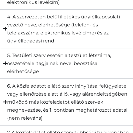
elektronikus levélcím)
4. A szervezeten belül illetékes ügyfélkapcsolati
vezető neve, elérhetősége (telefon- és
telefaxszáma, elektronikus levélcíme) és az
ügyfélfogadási rend
5. Testületi szerv esetén a testület létszáma,
összetétele, tagjainak neve, beosztása,
elérhetősége
6. A közfeladatot ellátó szerv irányítása, felügyelete
vagy ellenőrzése alatt álló, vagy alárendeltségében
működő más közfeladatot ellátó szervek
megnevezése, és 1. pontban meghatározott adatai
(nem releváns)
7. A közfeladatot ellátó szerv többségi tulajdonában