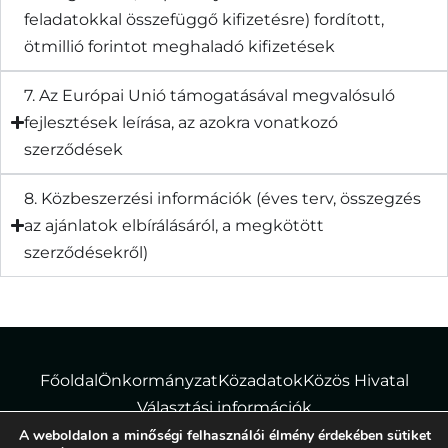
feladatokkal összefüggő kifizetésre) fordított,
ötmillió forintot meghaladó kifizetések
7. Az Európai Unió támogatásával megvalósuló
fejlesztések leírása, az azokra vonatkozó
szerződések
8. Közbeszerzési információk (éves terv, összegzés
az ajánlatok elbírálásáról, a megkötött
szerződésekről)
Főoldal
Önkormányzat
Közadatok
Közös Hivatal
Választási információk
A weboldalon a minőségi felhasználói élmény érdekében sütiket