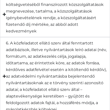
költségvetéséből finanszírozott közszolgáltatások
megnevezése, tartalma, a közszolgáltatások
igénybevételének rendje, a közszolgáltatásért
fizetendő díj mértéke, az abból adott
kedvezmények
6. A közfeladatot ellátó szerv által fenntartott
adatbázisok, illetve nyilvántartások leíró adatai (név,
formátum, az adatkezelés célja, jogalapja,
időtartama, az érintettek köre, az adatok forrása,
kérdőíves adatfelvétel esetén a kitöltendő kérdőív),
az adatvédelmi nyilvántartásba bejelentendő
nyilvántartásoknak az e törvény szerinti azonosító
adatai; a közfeladatot ellátó szerv által –
alaptevékenysége keretében – gyűjtött és
feldolgozott adatok fajtái, a hozzáférés módja, a
másolatkészítés költségei