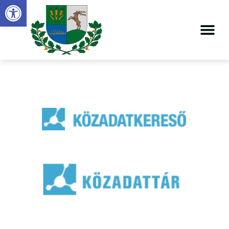
Eszköztár megnyitása