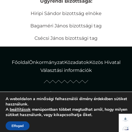
Ügyrendi Bizottsága:
Hiripi Sándor bizottság elnöke
Bagaméri János bizottsági tag
Csécsi János bizottsági tag
Főoldal
Önkormányzat
Közadatok
Közös Hivatal
Választási információk
© Tiborszállás Község Önkormányzata – Minden jog fenntartva!
A weboldalon a minőségi felhasználói élmény érdekében sütiket
Adatvédelmi tájékoztató
|
Süti szabályzat
használunk.
A
beállítások
menüpontban többet megtudhat arról, hogy milyen
sütiket használunk, vagy kikapcsolhatja őket.
Elfogad