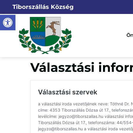
Megszakítás
Tiborszállás Község
Eszköztár megnyitása
Ön
Választási info