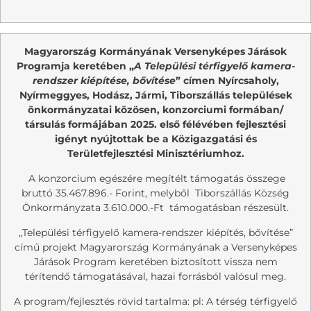
Magyarország Kormányának Versenyképes Járások
Programja keretében „
A
Települési térfigyelő kamera-
rendszer kiépítése, bővítése
” címen
Nyírcsaholy,
Nyírmeggyes, Hodász, Jármi, Tiborszállás
települések
önkormányzatai közösen, konzorciumi formában/
társulás formájában 2025. első félévében fejlesztési
igényt nyújtottak be a Közigazgatási és
Területfejlesztési Minisztériumhoz.
A konzorcium egészére megítélt támogatás összege
bruttó 35.467.896.- Forint, melyből Tiborszállás Község
Önkormányzata 3.610.000.-Ft támogatásban részesült.
„Települési térfigyelő kamera-rendszer kiépítés, bővítése”
című projekt Magyarország Kormányának a Versenyképes
Járások Program keretében biztosított vissza nem
térítendő támogatásával, hazai forrásból valósul meg.
A program/fejlesztés rövid tartalma: pl: A térség térfigyelő