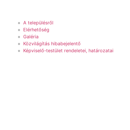
A településről
Elérhetőség
Galéria
Közvilágítás hibabejelentő
Képviselő-testület rendeletei, határozatai