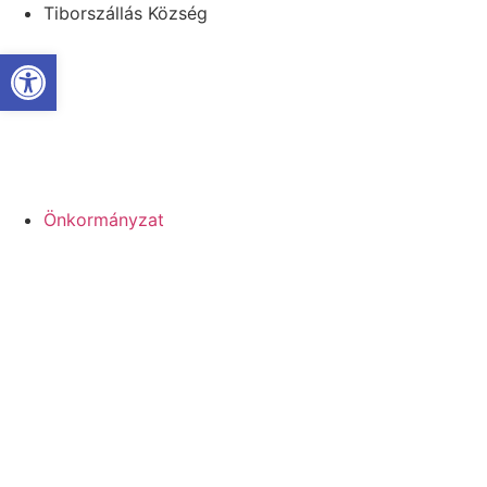
Megszakítás
Tiborszállás Község
Eszköztár megnyitása
Önkormányzat