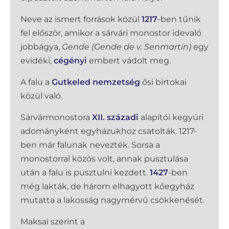
Neve az ismert források közül
1217
-ben tűnik
fel először, amikor a sárvári monostor idevaló
jobbágya,
Gende
(Gende de v. Senmartin)
egy
evidéki,
cégényi
embert vádolt meg.
A falu a
Gutkeled nemzetség
ősi birtokai
közül való.
Sárvármonostora
XII. századi
alapítói kegyúri
adományként egyházukhoz csatolták. 1217-
ben már falunak nevezték. Sorsa a
monostorral közös volt, annak pusztulása
után a falu is pusztulni kezdett.
1427
-ben
még lakták, de három elhagyott kőegyház
mutatta a lakosság nagymérvű csökkenését.
Maksai szerint a