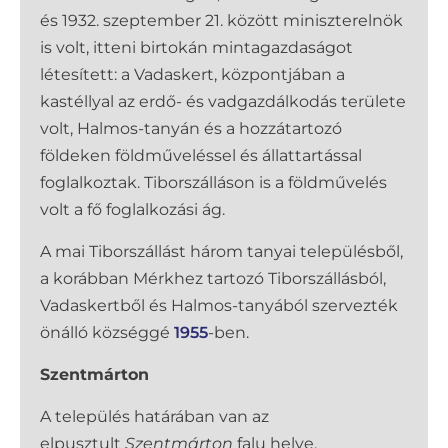
és 1932. szeptember 21. között miniszterelnök
is volt, itteni birtokán mintagazdaságot
létesített: a Vadaskert, központjában a
kastéllyal az erdő- és vadgazdálkodás területe
volt, Halmos-tanyán és a hozzátartozó
földeken földműveléssel és állattartással
foglalkoztak. Tiborszálláson is a földművelés
volt a fő foglalkozási ág.
A mai Tiborszállást három tanyai településből,
a korábban Mérkhez tartozó Tiborszállásból,
Vadaskertből és Halmos-tanyából szervezték
önálló községgé
1955
-ben.
Szentmárton
A település határában van az
elpusztult
Szentmárton
falu helye.