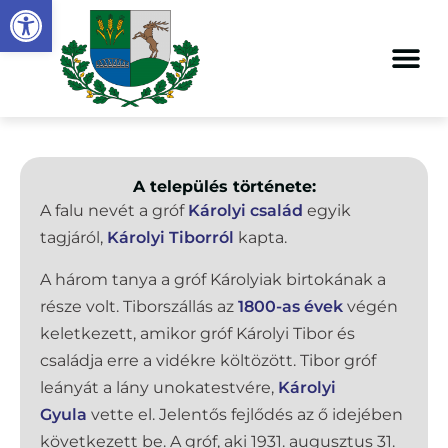
Eszköztár megnyitása
A település története:
A falu nevét a gróf
Károlyi család
egyik
tagjáról,
Károlyi Tiborról
kapta.
A három tanya a gróf Károlyiak birtokának a
része volt. Tiborszállás az
1800-as évek
végén
keletkezett, amikor gróf Károlyi Tibor és
családja erre a vidékre költözött. Tibor gróf
leányát a lány unokatestvére,
Károlyi
Gyula
vette el. Jelentős fejlődés az ő idejében
következett be. A gróf, aki 1931. augusztus 31.