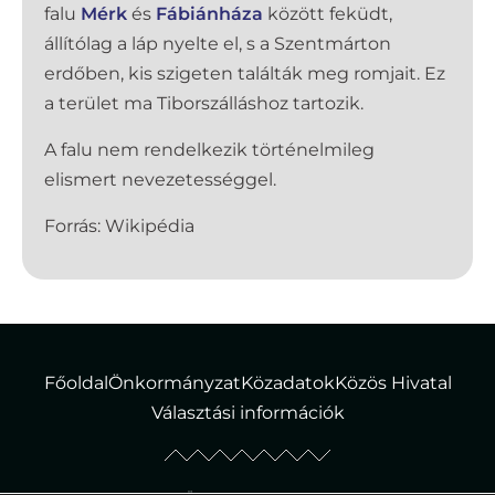
falu
Mérk
és
Fábiánháza
között feküdt,
állítólag a láp nyelte el, s a Szentmárton
erdőben, kis szigeten találták meg romjait. Ez
a terület ma Tiborszálláshoz tartozik.
A falu nem rendelkezik történelmileg
elismert nevezetességgel.
Forrás: Wikipédia
Főoldal
Önkormányzat
Közadatok
Közös Hivatal
Választási információk