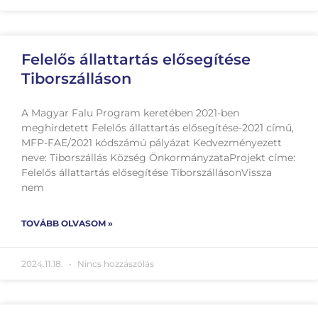
Felelős állattartás elősegítése
Tiborszálláson
A Magyar Falu Program keretében 2021-ben
meghirdetett Felelős állattartás elősegítése-2021 című,
MFP-FAE/2021 kódszámú pályázat Kedvezményezett
neve: Tiborszállás Község ÖnkormányzataProjekt címe:
Felelős állattartás elősegítése TiborszállásonVissza
nem
TOVÁBB OLVASOM »
2024.11.18.
Nincs hozzászólás