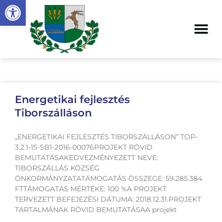
Eszköztár megnyitása
Energetikai fejlesztés
Tiborszálláson
„ENERGETIKAI FEJLESZTÉS TIBORSZÁLLÁSON” TOP-
3.2.1-15-SB1-2016-00076PROJEKT RÖVID
BEMUTATÁSAKEDVEZMÉNYEZETT NEVE:
TIBORSZÁLLÁS KÖZSÉG
ÖNKORMÁNYZATATÁMOGATÁS ÖSSZEGE: 59.285.384
FTTÁMOGATÁS MÉRTÉKE: 100 %A PROJEKT
TERVEZETT BEFEJEZÉSI DÁTUMA: 2018.12.31.PROJEKT
TARTALMÁNAK RÖVID BEMUTATÁSAA projekt