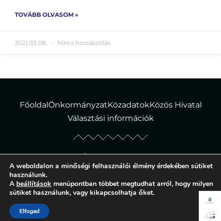
TOVÁBB OLVASOM »
2021.03.08.
Nincs hozzászólás
Főoldal
Önkormányzat
Közadatok
Közös Hivatal
Választási információk
© Tiborszállás Község Önkormányzata – Minden jog fenntartva!
A weboldalon a minőségi felhasználói élmény érdekében sütiket
Adatvédelmi tájékoztató
|
Süti szabályzat
használunk.
A
beállítások
menüpontban többet megtudhat arról, hogy milyen
sütiket használunk, vagy kikapcsolhatja őket.
Elfogad