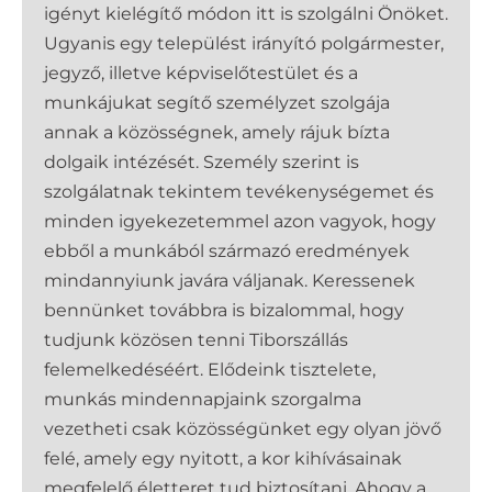
igényt kielégítő módon itt is szolgálni Önöket.
Ugyanis egy települést irányító polgármester,
jegyző, illetve képviselőtestület és a
munkájukat segítő személyzet szolgája
annak a közösségnek, amely rájuk bízta
dolgaik intézését. Személy szerint is
szolgálatnak tekintem tevékenységemet és
minden igyekezetemmel azon vagyok, hogy
ebből a munkából származó eredmények
mindannyiunk javára váljanak. Keressenek
bennünket továbbra is bizalommal, hogy
tudjunk közösen tenni Tiborszállás
felemelkedéséért. Elődeink tisztelete,
munkás mindennapjaink szorgalma
vezetheti csak közösségünket egy olyan jövő
felé, amely egy nyitott, a kor kihívásainak
megfelelő életteret tud biztosítani. Ahogy a