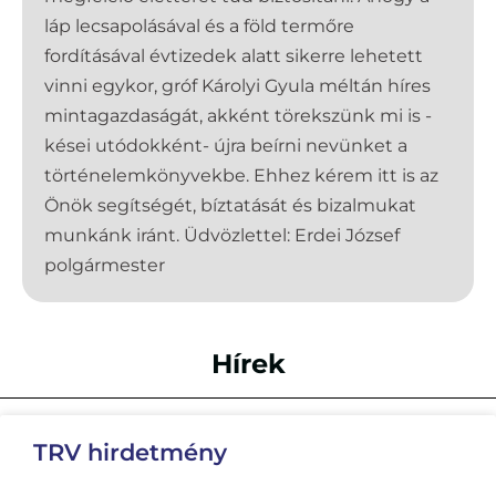
láp lecsapolásával és a föld termőre
fordításával évtizedek alatt sikerre lehetett
vinni egykor, gróf Károlyi Gyula méltán híres
mintagazdaságát, akként törekszünk mi is -
kései utódokként- újra beírni nevünket a
történelemkönyvekbe. Ehhez kérem itt is az
Önök segítségét, bíztatását és bizalmukat
munkánk iránt. Üdvözlettel: Erdei József
polgármester
Hírek
TRV hirdetmény