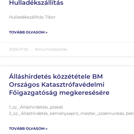
Hulladékszállítás
Hulladékszállítás Tibor
TOVÁBB OLVASOM »
2026.07.02.
Nincs hozzászólás
Álláshirdetés közzététele BM
Országos Katasztrófavédelmi
Főigazgatóság megkeresésére
1_sz._Álláshirdetési_plakát
2_sz._Álláshirdetés_kéményseprő_mester,_szakmunkás_bet
TOVÁBB OLVASOM »