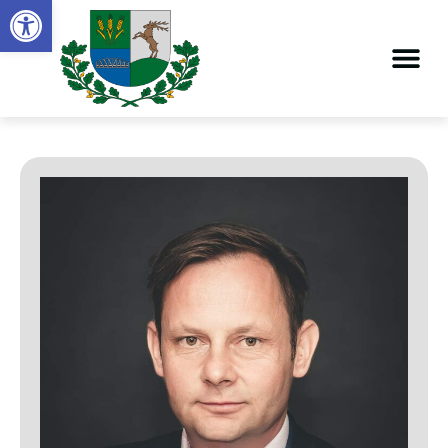
Eszköztár megnyitása