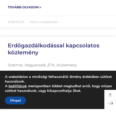
TOVÁBB OLVASOM »
2026.05.27.
Nincs hozzászólás
Erdőgazdálkodással kapcsolatos
közlemény
Szatmar_Nagyecsedi_ETK_Kozlemeny
A weboldalon a minőségi felhasználói élmény érdekében sütiket
TOVÁBB OLVASOM »
használunk.
A
beállítások
menüpontban többet megtudhat arról, hogy milyen
sütiket használunk, vagy kikapcsolhatja őket.
2026.05.11.
Nincs hozzászólás
Elfogad