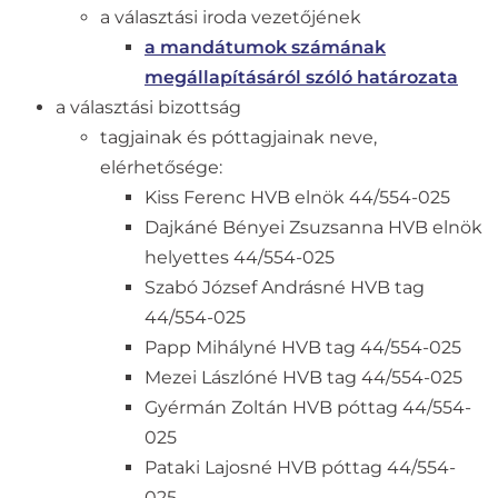
a választási iroda vezetőjének
a mandátumok számának
megállapításáról szóló határozata
a választási bizottság
tagjainak és póttagjainak neve,
elérhetősége:
Kiss Ferenc HVB elnök 44/554-025
Dajkáné Bényei Zsuzsanna HVB elnök
helyettes 44/554-025
Szabó József Andrásné HVB tag
44/554-025
Papp Mihályné HVB tag 44/554-025
Mezei Lászlóné HVB tag 44/554-025
Gyérmán Zoltán HVB póttag 44/554-
025
Pataki Lajosné HVB póttag 44/554-
025