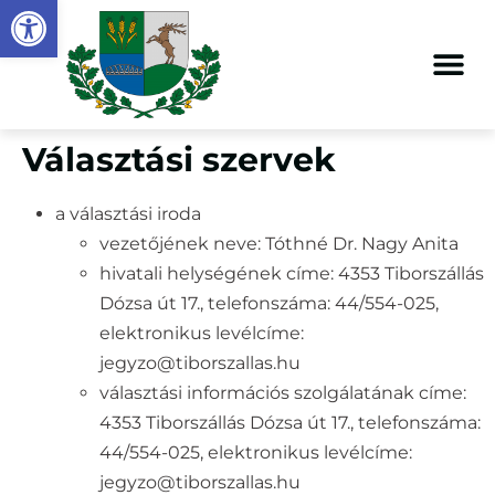
Eszköztár megnyitása
Megszakítás
Választási szervek
a választási iroda
vezetőjének neve: Tóthné Dr. Nagy Anita
hivatali helységének címe: 4353 Tiborszállás
Dózsa út 17., telefonszáma: 44/554-025,
elektronikus levélcíme:
jegyzo@tiborszallas.hu
választási információs szolgálatának címe:
4353 Tiborszállás Dózsa út 17., telefonszáma:
44/554-025, elektronikus levélcíme:
jegyzo@tiborszallas.hu