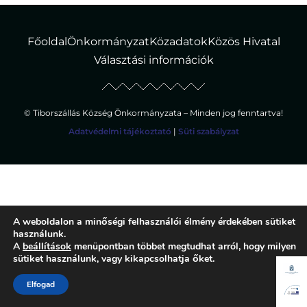
Főoldal
Önkormányzat
Közadatok
Közös Hivatal
Választási információk
© Tiborszállás Község Önkormányzata – Minden jog fenntartva!
Adatvédelmi tájékoztató
|
Süti szabályzat
A weboldalon a minőségi felhasználói élmény érdekében sütiket
használunk.
A
beállítások
menüpontban többet megtudhat arról, hogy milyen
sütiket használunk, vagy kikapcsolhatja őket.
Elfogad