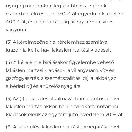
nyugdíj mindenkori legkisebb összegének
családban élő esetén 350 %-át egyedül élő esetén
400%-át, és a háztartás tagjai egyikének sincs
vagyona.
(3) A kérelmezőnek a kérelemhez számlával
igazolnia kell a havi lakásfenntartási kiadásait.
(4) A kérelem elbírálásakor figyelembe vehető
lakásfenntartási kiadások: a villanyáram, víz- és
gázfogyasztás, a szemétszállítási díj, a lakbér, az
albérleti díj és a tüzelőanyag ára.
(5) Az (1) bekezdés alkalmazásban jelentős a havi
lakásfenntartás akkor, ha a havi lakásfenntartási
kiadások elérik az egy főre jutó jövedelem 20 %-át.
(6) A települési lakásfenntartási támogatást havi