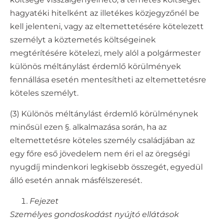
hagyatéki hitelként az illetékes közjegyzőnél be
kell jelenteni, vagy az eltemettetésére kötelezett
személyt a köztemetés költségeinek
megtérítésére kötelezi, mely alól a polgármester
különös méltánylást érdemlő körülmények
fennállása esetén mentesítheti az eltemettetésre
köteles személyt.
(3) Különös méltánylást érdemlő körülménynek
minősül ezen §. alkalmazása során, ha az
eltemettetésre köteles személy családjában az
egy főre eső jövedelem nem éri el az öregségi
nyugdíj mindenkori legkisebb összegét, egyedül
álló esetén annak másfélszeresét.
Fejezet
Személyes gondoskodást nyújtó ellátások