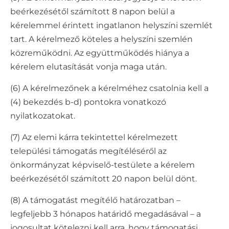
beérkezésétől számított 8 napon belül a
kérelemmel érintett ingatlanon helyszíni szemlét
tart. A kérelmező köteles a helyszíni szemlén
közreműködni. Az együttműködés hiánya a
kérelem elutasítását vonja maga után.
(6) A kérelmezőnek a kérelméhez csatolnia kell a
(4) bekezdés b-d) pontokra vonatkozó
nyilatkozatokat.
(7) Az elemi kárra tekintettel kérelmezett
települési támogatás megítéléséről az
önkormányzat képviselő-testülete a kérelem
beérkezésétől számított 20 napon belül dönt.
(8) A támogatást megítélő határozatban –
legfeljebb 3 hónapos határidő megadásával – a
jogosultat kötelezni kell arra, hogy támogatási