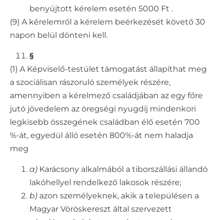
benyújtott kérelem esetén 5000 Ft .
(9) A kérelemről a kérelem beérkezését követő 30
napon belül dönteni kell.
§
(1) A Képviselő-testület támogatást állapíthat meg
a szociálisan rászoruló személyek részére,
amennyiben a kérelmező családjában az egy főre
jutó jövedelem az öregségi nyugdíj mindenkori
legkisebb összegének családban élő esetén 700
%-át, egyedül álló esetén 800%-át nem haladja
meg
a)
Karácsony alkalmából a tiborszállási állandó
lakóhellyel rendelkező lakosok részére;
b)
azon személyeknek, akik a településen a
Magyar Vöröskereszt által szervezett