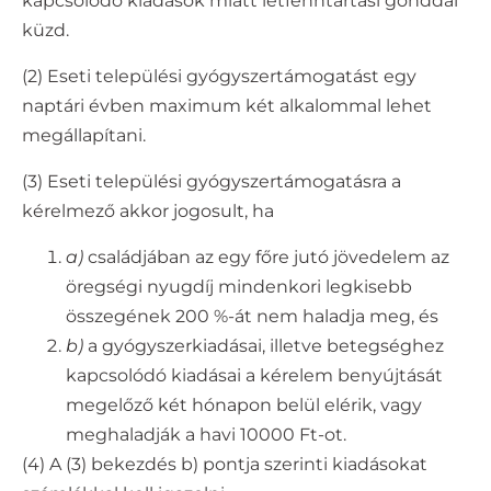
kapcsolódó kiadások miatt létfenntartási gonddal
küzd.
(2) Eseti települési gyógyszertámogatást egy
naptári évben maximum két alkalommal lehet
megállapítani.
(3) Eseti települési gyógyszertámogatásra a
kérelmező akkor jogosult, ha
a)
családjában az egy főre jutó jövedelem az
öregségi nyugdíj mindenkori legkisebb
összegének 200 %-át nem haladja meg, és
b)
a gyógyszerkiadásai, illetve betegséghez
kapcsolódó kiadásai a kérelem benyújtását
megelőző két hónapon belül elérik, vagy
meghaladják a havi 10000 Ft-ot.
(4) A (3) bekezdés b) pontja szerinti kiadásokat