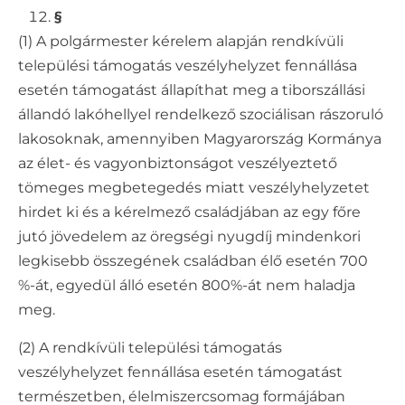
§
(1) A polgármester kérelem alapján rendkívüli
települési támogatás veszélyhelyzet fennállása
esetén támogatást állapíthat meg a tiborszállási
állandó lakóhellyel rendelkező szociálisan rászoruló
lakosoknak, amennyiben Magyarország Kormánya
az élet- és vagyonbiztonságot veszélyeztető
tömeges megbetegedés miatt veszélyhelyzetet
hirdet ki és a kérelmező családjában az egy főre
jutó jövedelem az öregségi nyugdíj mindenkori
legkisebb összegének családban élő esetén 700
%-át, egyedül álló esetén 800%-át nem haladja
meg.
(2) A rendkívüli települési támogatás
veszélyhelyzet fennállása esetén támogatást
természetben, élelmiszercsomag formájában