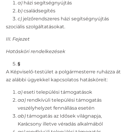
a)
házi segítségnyújtás
b)
családsegítés
c)
jelzőrendszeres házi segítségnyújtás
szociális szolgáltatásokat.
III. Fejezet
Hatásköri rendelkezések
§
A Képviselő-testület a polgármesterre ruházza át
az alábbi ügyekkel kapcsolatos hatásköreit:
a)
eseti települési támogatások
aa)
rendkívüli települési támogatás
veszélyhelyzet fennállása esetén
ab)
támogatás az Idősek világnapja,
Karácsony illetve véradás alkalmából
ac)
rendkívüli települési támogatás