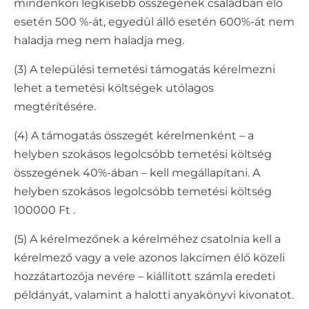
mindenkori legkisebb összegének családban élő
esetén 500 %-át, egyedül álló esetén 600%-át nem
haladja meg nem haladja meg.
(3) A települési temetési támogatás kérelmezni
lehet a temetési költségek utólagos
megtérítésére.
(4) A támogatás összegét kérelmenként – a
helyben szokásos legolcsóbb temetési költség
összegének 40%-ában – kell megállapítani. A
helyben szokásos legolcsóbb temetési költség
100000 Ft .
(5) A kérelmezőnek a kérelméhez csatolnia kell a
kérelmező vagy a vele azonos lakcímen élő közeli
hozzátartozója nevére – kiállított számla eredeti
példányát, valamint a halotti anyakönyvi kivonatot.