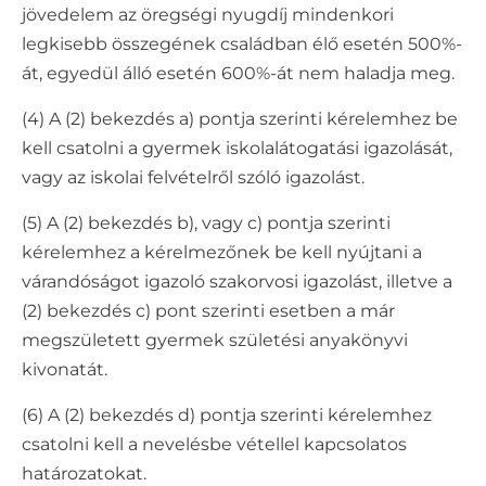
jövedelem az öregségi nyugdíj mindenkori
legkisebb összegének családban élő esetén 500%-
át, egyedül álló esetén 600%-át nem haladja meg.
(4) A (2) bekezdés a) pontja szerinti kérelemhez be
kell csatolni a gyermek iskolalátogatási igazolását,
vagy az iskolai felvételről szóló igazolást.
(5) A (2) bekezdés b), vagy c) pontja szerinti
kérelemhez a kérelmezőnek be kell nyújtani a
várandóságot igazoló szakorvosi igazolást, illetve a
(2) bekezdés c) pont szerinti esetben a már
megszületett gyermek születési anyakönyvi
kivonatát.
(6) A (2) bekezdés d) pontja szerinti kérelemhez
csatolni kell a nevelésbe vétellel kapcsolatos
határozatokat.