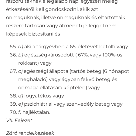
rászorultaknak a legalább napi egyszeri meleg
étkezéséről kell gondoskodni, akik azt
önmaguknak, illetve önmaguknak és eltartottaik
részére tartósan vagy átmeneti jelleggel nem
képesek biztosítani és
a)
aki a tárgyévben a 65. életévét betölti vagy
b)
egészségkárosodott ( 67%, vagy 100%-os
rokkant) vagy
c)
egészségi állapota (tartós beteg (6 hónapot
meghaladó) vagy ágyban fekvő beteg és
önmaga ellátására képtelen) vagy
d)
fogyatékos vagy
e)
pszichiátriai vagy szenvedély beteg vagy
f)
hajléktalan.
VII. Fejezet
Záró rendelkezések