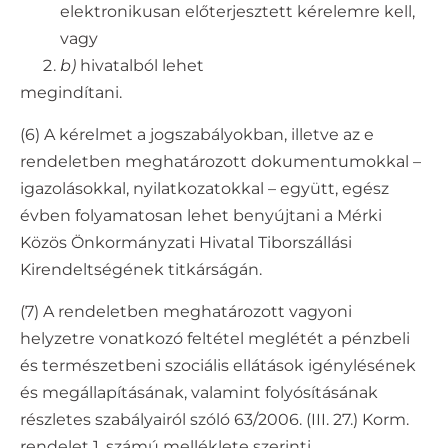
elektronikusan előterjesztett kérelemre kell,
vagy
b)
hivatalból lehet
megindítani.
(6) A kérelmet a jogszabályokban, illetve az e
rendeletben meghatározott dokumentumokkal –
igazolásokkal, nyilatkozatokkal – együtt, egész
évben folyamatosan lehet benyújtani a Mérki
Közös Önkormányzati Hivatal Tiborszállási
Kirendeltségének titkárságán.
(7) A rendeletben meghatározott vagyoni
helyzetre vonatkozó feltétel meglétét a pénzbeli
és természetbeni szociális ellátások igénylésének
és megállapításának, valamint folyósításának
részletes szabályairól szóló 63/2006. (III. 27.) Korm.
rendelet 1. számú melléklete szerinti