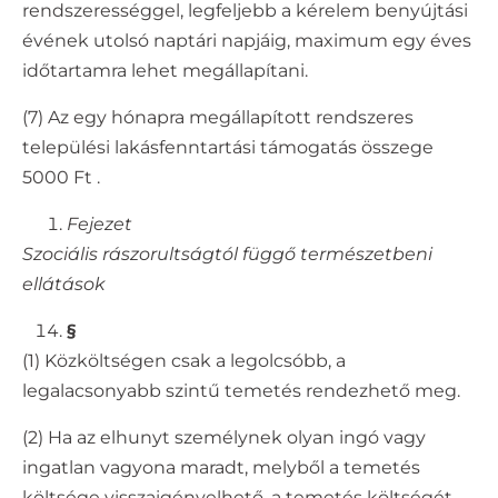
rendszerességgel, legfeljebb a kérelem benyújtási
évének utolsó naptári napjáig, maximum egy éves
időtartamra lehet megállapítani.
(7) Az egy hónapra megállapított rendszeres
települési lakásfenntartási támogatás összege
5000 Ft .
Fejezet
Szociális rászorultságtól függő természetbeni
ellátások
§
(1) Közköltségen csak a legolcsóbb, a
legalacsonyabb szintű temetés rendezhető meg.
(2) Ha az elhunyt személynek olyan ingó vagy
ingatlan vagyona maradt, melyből a temetés
költsége visszaigényelhető, a temetés költségét