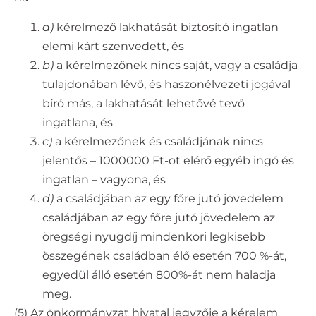
a)
kérelmező lakhatását biztosító ingatlan
elemi kárt szenvedett, és
b)
a kérelmezőnek nincs saját, vagy a családja
tulajdonában lévő, és haszonélvezeti jogával
bíró más, a lakhatását lehetővé tevő
ingatlana, és
c)
a kérelmezőnek és családjának nincs
jelentős – 1000000 Ft-ot elérő egyéb ingó és
ingatlan – vagyona, és
d)
a családjában az egy főre jutó jövedelem
családjában az egy főre jutó jövedelem az
öregségi nyugdíj mindenkori legkisebb
összegének családban élő esetén 700 %-át,
egyedül álló esetén 800%-át nem haladja
meg.
(5) Az önkormányzat hivatal jegyzője a kérelem