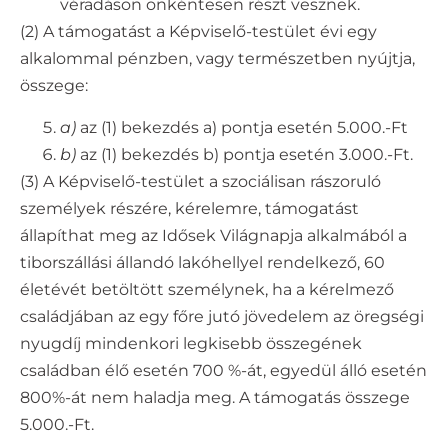
véradáson önkéntesen részt vesznek.
(2) A támogatást a Képviselő-testület évi egy
alkalommal pénzben, vagy természetben nyújtja,
összege:
a)
az (1) bekezdés a) pontja esetén 5.000.-Ft
b)
az (1) bekezdés b) pontja esetén 3.000.-Ft.
(3) A Képviselő-testület a szociálisan rászoruló
személyek részére, kérelemre, támogatást
állapíthat meg az Idősek Világnapja alkalmából a
tiborszállási állandó lakóhellyel rendelkező, 60
életévét betöltött személynek, ha a kérelmező
családjában az egy főre jutó jövedelem az öregségi
nyugdíj mindenkori legkisebb összegének
családban élő esetén 700 %-át, egyedül álló esetén
800%-át nem haladja meg. A támogatás összege
5.000.-Ft.