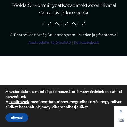
Főoldal
Önkormányzat
Közadatok
Közös Hivatal
Választási információk
© Tiborszállás Község Önkormányzata – Minden jog fenntartva!
Adatvédelmi tájékoztató
|
Süti szabályzat
A weboldalon a minőségi felhasználói élmény érdekében sütiket
használunk.
A
beállítások
menüpontban többet megtudhat arról, hogy milyen
sütiket használunk, vagy kikapcsolhatja őket.
Elfogad