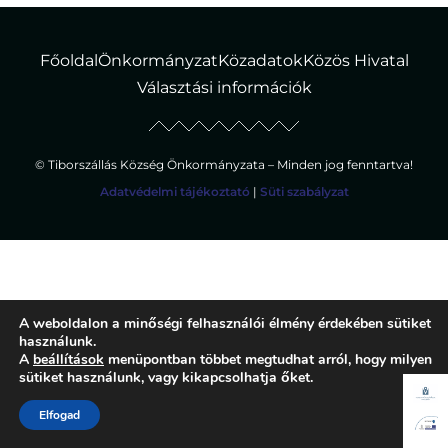
Főoldal
Önkormányzat
Közadatok
Közös Hivatal
Választási információk
© Tiborszállás Község Önkormányzata – Minden jog fenntartva!
Adatvédelmi tájékoztató
|
Süti szabályzat
A weboldalon a minőségi felhasználói élmény érdekében sütiket
használunk.
A
beállítások
menüpontban többet megtudhat arról, hogy milyen
sütiket használunk, vagy kikapcsolhatja őket.
Elfogad