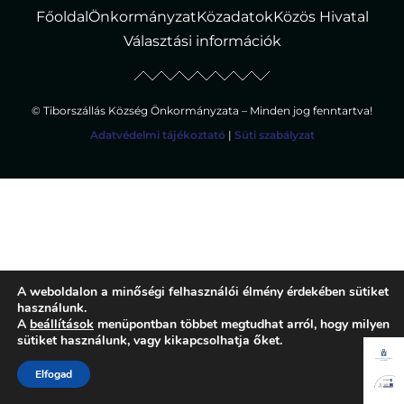
Főoldal
Önkormányzat
Közadatok
Közös Hivatal
Választási információk
© Tiborszállás Község Önkormányzata – Minden jog fenntartva!
Adatvédelmi tájékoztató
|
Süti szabályzat
A weboldalon a minőségi felhasználói élmény érdekében sütiket
használunk.
A
beállítások
menüpontban többet megtudhat arról, hogy milyen
sütiket használunk, vagy kikapcsolhatja őket.
Elfogad