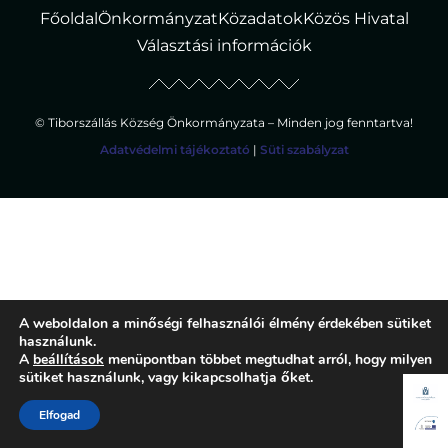
Főoldal
Önkormányzat
Közadatok
Közös Hivatal
Választási információk
© Tiborszállás Község Önkormányzata – Minden jog fenntartva!
Adatvédelmi tájékoztató
|
Süti szabályzat
A weboldalon a minőségi felhasználói élmény érdekében sütiket
használunk.
A
beállítások
menüpontban többet megtudhat arról, hogy milyen
sütiket használunk, vagy kikapcsolhatja őket.
Elfogad