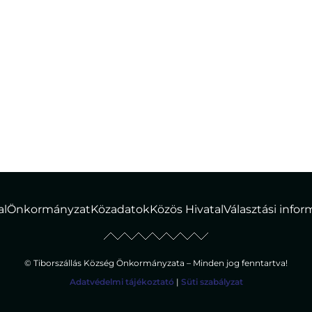
etanított_munkás
al
Önkormányzat
Közadatok
Közös Hivatal
Választási info
© Tiborszállás Község Önkormányzata – Minden jog fenntartva!
Adatvédelmi tájékoztató
|
Süti szabályzat