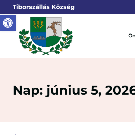
Tiborszállás Község
Eszköztár megnyitása
Ön
Nap: június 5, 202