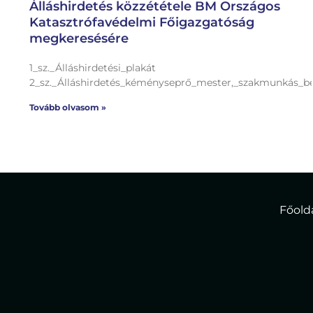
Álláshirdetés közzététele BM Országos
Katasztrófavédelmi Főigazgatóság
megkeresésére
1_sz._Álláshirdetési_plakát
2_sz._Álláshirdetés_kéményseprő_mester,_szakmunkás_b
Tovább olvasom »
Főold