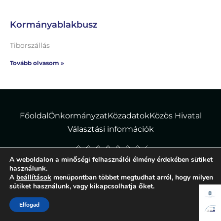
Kormányablakbusz
Tiborszállás
Tovább olvasom »
Főoldal
Önkormányzat
Közadatok
Közös Hivatal
Választási információk
A weboldalon a minőségi felhasználói élmény érdekében sütiket
© Tiborszállás Község Önkormányzata – Minden jog fenntartva!
használunk.
A
beállítások
menüpontban többet megtudhat arról, hogy milyen
Adatvédelmi tájékoztató
|
Süti szabályzat
sütiket használunk, vagy kikapcsolhatja őket.
Elfogad