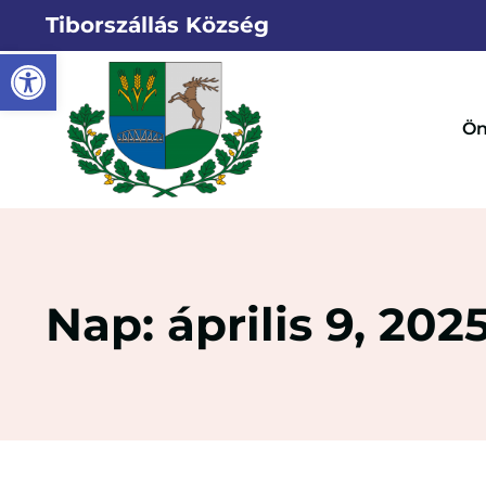
Tiborszállás Község
Eszköztár megnyitása
Ön
Nap: április 9, 202