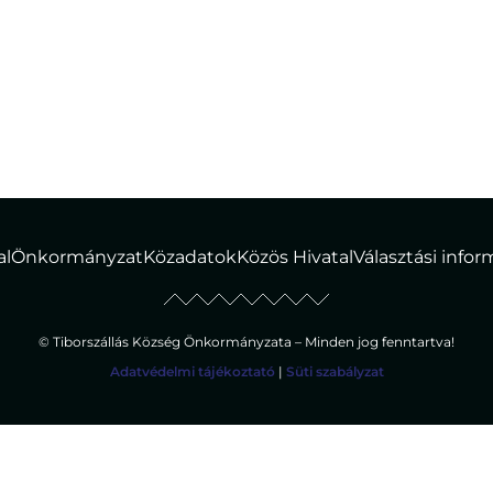
al
Önkormányzat
Közadatok
Közös Hivatal
Választási info
© Tiborszállás Község Önkormányzata – Minden jog fenntartva!
Adatvédelmi tájékoztató
|
Süti szabályzat