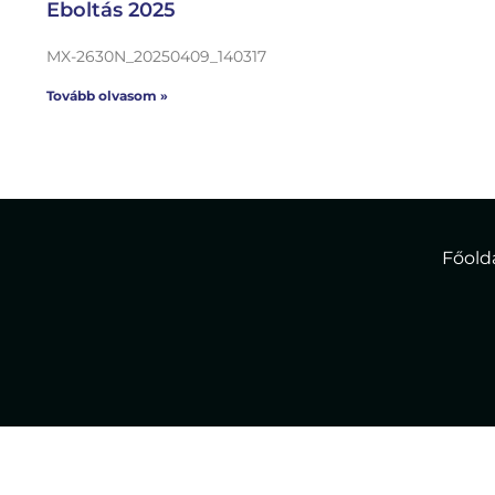
Eboltás 2025
MX-2630N_20250409_140317
Tovább olvasom »
Főold