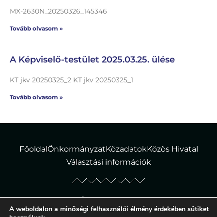
MX-2630N_20250326_145346
Tovább olvasom »
A Képviselő-testület 2025.03.25. ülése
KT jkv 20250325_2 KT jkv 20250325_1
Tovább olvasom »
Főoldal
Önkormányzat
Közadatok
Közös Hivatal
Választási információk
© Tiborszállás Község Önkormányzata – Minden jog fenntartva!
A weboldalon a minőségi felhasználói élmény érdekében sütiket
Adatvédelmi tájékoztató
|
Süti szabályzat