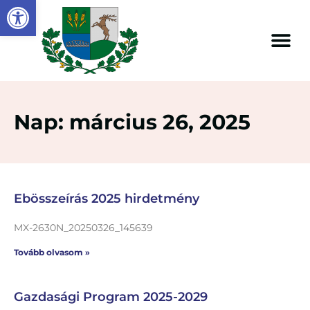
Eszköztár megnyitása
Nap: március 26, 2025
Ebösszeírás 2025 hirdetmény
MX-2630N_20250326_145639
Tovább olvasom »
Gazdasági Program 2025-2029