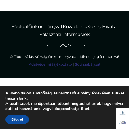
Főoldal
Önkormányzat
Közadatok
Közös Hivatal
Választási információk
© Tiborszállás Község Önkormányzata – Minden jog fenntartva!
Adatvédelmi tájékoztató
|
Süti szabályzat
A weboldalon a minőségi felhasználói élmény érdekében sütiket
használunk.
A
beállítások
menüpontban többet megtudhat arról, hogy milyen
sütiket használunk, vagy kikapcsolhatja őket.
Elfogad