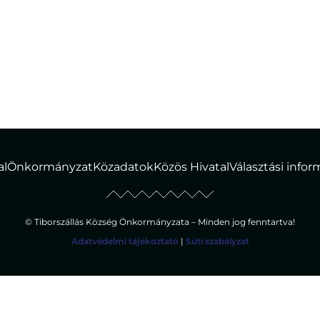
al
Önkormányzat
Közadatok
Közös Hivatal
Választási info
© Tiborszállás Község Önkormányzata – Minden jog fenntartva!
Adatvédelmi tájékoztató
|
Süti szabályzat