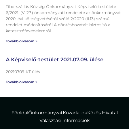
Tiborszállás Község Önkormányzat Képviselő-testülete
6/2021. (V. 27.) önkormányzati rendelete az önkormányzat
2020. évi költségvetéséről szóló 2/2020 (II.13) számú
rendelet módosításáról A döntéshozatalt biztosító a
katasztrófavédelemről
Tovább olvasom »
A Képviselő-testület 2021.07.09. ülése
20210709 KT ülés
Tovább olvasom »
Főoldal
Önkormányzat
Közadatok
Közös Hivatal
Választási információk