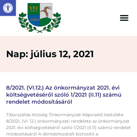
Eszköztár megnyitása
Nap: július 12, 2021
8/2021. (VI.12.) Az önkormányzat 2021. évi
költségvetéséről szóló 1/2021 (II.11) számú
rendelet módosításáról
Tiborszállás Község Önkormányzat Képviselő-testülete
8/2021. (VI. 12.) önkormányzati rendelete az önkormányzat
2021. évi költségvetéséről szóló 1/2021 (II.11) számú rendelet
módosításáról A döntéshozatalt biztosító a