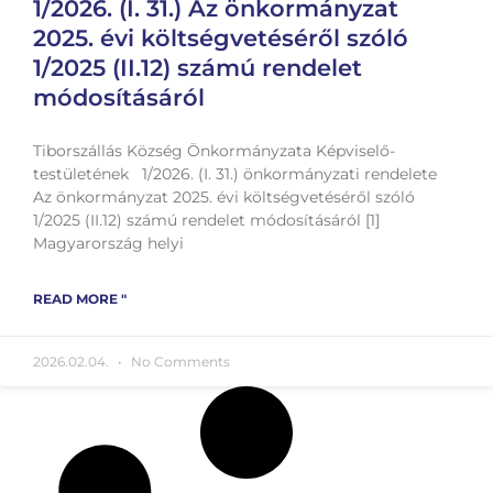
1/2026. (I. 31.) Az önkormányzat
2025. évi költségvetéséről szóló
1/2025 (II.12) számú rendelet
módosításáról
Tiborszállás Község Önkormányzata Képviselő-
testületének 1/2026. (I. 31.) önkormányzati rendelete
Az önkormányzat 2025. évi költségvetéséről szóló
1/2025 (II.12) számú rendelet módosításáról [1]
Magyarország helyi
READ MORE "
2026.02.04.
No Comments