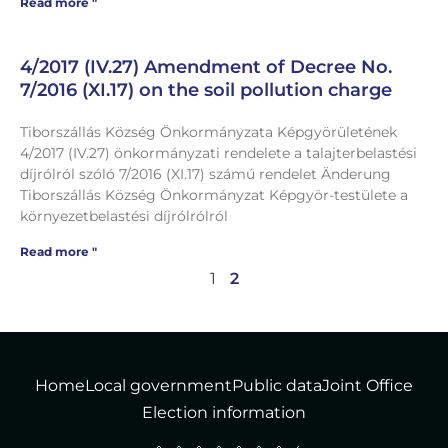
Read more "
4/2017 (IV.27) Amendment of Decree No.
7/2016 (XI.17) on the soil pollution charge
Tiborszállás Község Önkormányzata Képgyörületének
4/2017 (IV.27) önkormányzati rendelete a talajterbelastési
díjrólról szóló 7/2016 (XI.17) számú rendelet Änderung
Tiborszállás Község Önkormányzat Képgyör-testülete a
környezetbelastési díjrólrólról
Read more "
1
2
Home
Local government
Public data
Joint Office
Election information